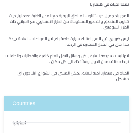
نمط الحياة في هنغاريا
المجر بلد جميل حيث تتناوب المناطق الريفية مع المدن الغنية معماريا, حيث
تتناوب المناطق والقصور المستوحاة من الطراز النمساوي مع المباني ذات
الطراز السوفيتي .
ليس ضروري في المجر امتلاك سيارة خاصة بك, لان المواصلات العامة جيدة
جدا, حتى في المدن الصغيرة في الريف.
انها ليست سريعة للغاية , لكن وسائل النقل العام كافية والقطارات والحافلات
تربط مختلف مدن الدول وستأخذك الى كل مكان .
الحياة في هتغاريا امنة للغاية, يمكن المشي في الشوارع ليلا دون اي
مشاكل
Countries
استراليا