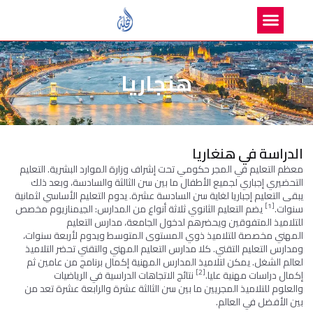
هنجاريا
الدراسة في هنغاريا
معظم التعليم في
المجر
حكومي تحت إشراف وزارة الموارد البشرية. التعليم
التحضيري إجباري لجميع الأطفال ما بين سن الثالثة والسادسة، وبعد ذلك
يبقى التعليم إجباريا لغاية سن السادسة عشرة. يدوم التعليم الأساسي لثمانية
[1]
سنوات.
يضم التعليم الثانوي ثلاثة أنواع من المدارس: الجيمنازيوم مخصص
للتلاميذ المتفوقين ويحضرهم لدخول الجامعة، مدارس
التعليم
المهني
مخصصة للتلاميذ ذوي المستوى المتوسط ويدوم لأربعة سنوات،
ومدارس التعليم التقني. كلا مدارس التعليم المهني والتقني تحضر التلاميذ
لعالم الشغل. يمكن لتلاميذ المدارس المهنية إكمال برنامج من عامين ثم
[2]
إكمال دراسات مهنية عليا.
نتائج
الاتجاهات الدراسية في الرياضيات
والعلوم
للتلاميذ المجريين ما بين سن الثالثة عشرة والرابعة عشرة تعد من
بين الأفضل في العالم.