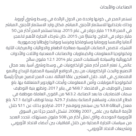
الصناعات والأبحاث
تستمر المجر في كونها واحدة من الدول الرائدة في وسط وشرق أوروبا،
وذلك باجتذابها للاستثمار الأجنبي المباشر، فكان وارد الاستثمار الأجنبي المباشر
في المجر 119.8 مليار دولار في عام 2015، بينما تستثمر المجر أكثر من 50
مليار دولار في الخارج. واعتبارًا من 2015، كان شركاء التجارة الأهم لالمجر:
ألمانيا والنمسا ورومانيا وسلوفاكيا وفرنسا وبولندا وإيطاليا وجمهورية
التشيك. تتضمن الصناعات الرئيسية معالجة الطعام والدوائيات والمركبات الآلية
وتكنولوجيا المعلومات والكيماويات والصناعات المعدنية والآلات والأدوات
الكهربائية والسياحة (استقبلت المجر عام 2014 12.1 مليون سائح
عالمي). تعتبر المجر أكبر منتج للإلكترونيات في وسط وشرق آسيا. يعد مجال
التصنيع والبحث للإلكترونيات من بين الدوافع الرئيسية المحفزة للإبداع والنمو
الاقتصادي في البلد. خلال العشرين عامًا الفائتة، نمت المجر لتصبح مركزًا رئيسيًا
لتكنولوجيا الموبايلات وأمن المعلومات وأبحاث الهاردوير المتعلقة بها. بلغ
معدل التوظيف في الاقتصاد 68.7% في يناير 2017، وتظهر بنية التوظيف
سمات اقتصاديات ما بعد الصناعة، 63.2% من القوى العاملة موظفة في
قطاع الخدمات، وتساهم الصناعة بمقدار 29.7%، بينما توظف الزراعة 7.1%. بلغ
معدل البطالة 3.8% بين سبتمبر ونوفمبر 2017، فتراجع بذلك عن 11% خلال
الأزمة المالية بين عامي 2007 و2008. تشكل المجر جزءًا من السوق
الأوروبية الموحدة، والتي تمثل أكثر من 508 مليون مستهلك. تتحدد العديد
من سياسات التجارة المحلية من خلال اتفاقيات بين أعضاء الاتحاد الأوروبي
وتشريعات الاتحاد الأوروبي.