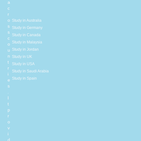
a
c
r
o
Study in Australia
s
Study in Germany
s
Study in Canada
c
Study in Malaysia
o
Study in Jordan
u
n
Study in UK
t
Study in USA
r
Study in Saudi Arabia
i
Study in Spain
e
s
.
I
t
p
r
o
v
i
d