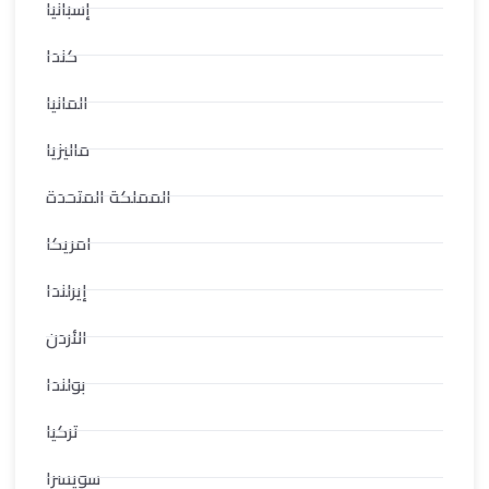
إسبانيا
كندا
المانيا
ماليزيا
المملكة المتحدة
امريكا
إيرلندا
الأردن
بولندا
تركيا
سويسرا