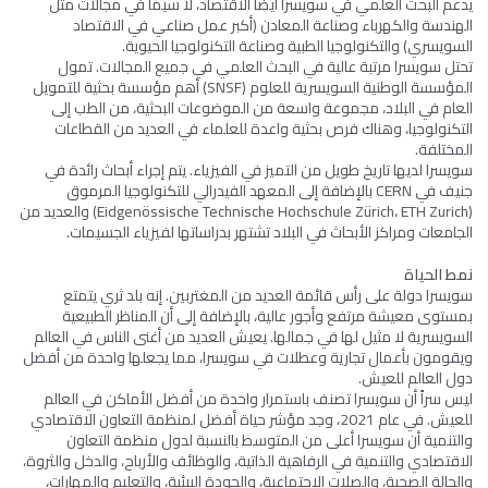
يدعم البحث العلمي في سويسرا أيضًا الاقتصاد، لا سيما في مجالات مثل
الهندسة والكهرباء وصناعة المعادن (أكبر عمل صناعي في الاقتصاد
السويسري) والتكنولوجيا الطبية وصناعة التكنولوجيا الحيوية.
تحتل سويسرا مرتبة عالية في البحث العلمي في جميع المجالات. تمول
المؤسسة الوطنية السويسرية للعلوم (SNSF) أهم مؤسسة بحثية للتمويل
العام في البلاد، مجموعة واسعة من الموضوعات البحثية، من الطب إلى
التكنولوجيا، وهناك فرص بحثية واعدة للعلماء في العديد من القطاعات
المختلفة.
سويسرا لديها تاريخ طويل من التميز في الفيزياء. يتم إجراء أبحاث رائدة في
جنيف في CERN بالإضافة إلى المعهد الفيدرالي للتكنولوجيا المرموق
(Eidgenössische Technische Hochschule Zürich، ETH Zurich) والعديد من
الجامعات ومراكز الأبحاث في البلاد تشتهر بدراساتها لفيزياء الجسيمات.
نمط الحياة
سويسرا دولة على رأس قائمة العديد من المغتربين. إنه بلد ثري يتمتع
بمستوى معيشة مرتفع وأجور عالية، بالإضافة إلى أن المناظر الطبيعية
السويسرية لا مثيل لها في جمالها. يعيش العديد من أغنى الناس في العالم
ويقومون بأعمال تجارية وعطلات في سويسرا، مما يجعلها واحدة من أفضل
دول العالم للعيش.
ليس سراً أن سويسرا تصنف باستمرار واحدة من أفضل الأماكن في العالم
للعيش. في عام 2021، وجد مؤشر حياة أفضل لمنظمة التعاون الاقتصادي
والتنمية أن سويسرا أعلى من المتوسط بالنسبة لدول منظمة التعاون
الاقتصادي والتنمية في الرفاهية الذاتية، والوظائف والأرباح، والدخل والثروة،
والحالة الصحية، والصلات الاجتماعية، والجودة البيئية، والتعليم والمهارات،