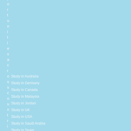
o
r
t
u
n
i
t
i
e
s
a
c
r
o
Study in Australia
s
Study in Germany
s
Study in Canada
c
Study in Malaysia
o
Study in Jordan
u
n
Study in UK
t
Study in USA
r
Study in Saudi Arabia
i
Study in Spain