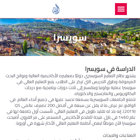
سويسرا
الدراسة في سويسرا
يشتهر نظام التعليم السويسري دوليًا بمعاييره الأكاديمية العالية ونواتج البحث
المرموقة وطرق التدريس التي تركز على الطلاب. يتبع التعليم العالي في
سويسرا عملية بولونيا وينقسم إلى ثلاث دورات برنامجية مع درجات
البكالوريوس والماجستير والدكتوراه.
تتمتع الجامعات السويسرية بسمعة تحسد عليها في جميع أنحاء العالم. في
الواقع، تم عرض ما لا يقل عن سبعة في أفضل 200 تصنيف عالمي QS
(2019). إنه بلد له تقليد طويل في التعليم العالي. تأسست أول جامعة لها في
عام 1460 في بازل. نتيجة للتقدم الأكاديمي المستمر على مر القرون، أصبحت
سويسرا الآن موطنًا لبعض أنظمة التعليم العالي الأكثر شهرة في أوروبا.
الصناعات والابحاث